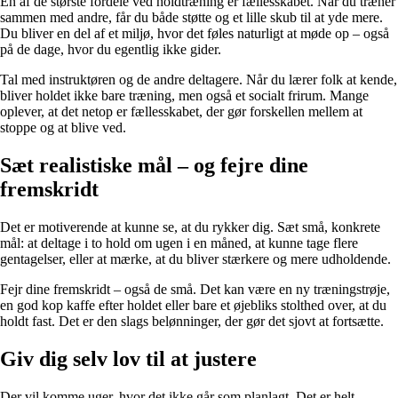
En af de største fordele ved holdtræning er fællesskabet. Når du træner
sammen med andre, får du både støtte og et lille skub til at yde mere.
Du bliver en del af et miljø, hvor det føles naturligt at møde op – også
på de dage, hvor du egentlig ikke gider.
Tal med instruktøren og de andre deltagere. Når du lærer folk at kende,
bliver holdet ikke bare træning, men også et socialt frirum. Mange
oplever, at det netop er fællesskabet, der gør forskellen mellem at
stoppe og at blive ved.
Sæt realistiske mål – og fejre dine
fremskridt
Det er motiverende at kunne se, at du rykker dig. Sæt små, konkrete
mål: at deltage i to hold om ugen i en måned, at kunne tage flere
gentagelser, eller at mærke, at du bliver stærkere og mere udholdende.
Fejr dine fremskridt – også de små. Det kan være en ny træningstrøje,
en god kop kaffe efter holdet eller bare et øjebliks stolthed over, at du
holdt fast. Det er den slags belønninger, der gør det sjovt at fortsætte.
Giv dig selv lov til at justere
Der vil komme uger, hvor det ikke går som planlagt. Det er helt