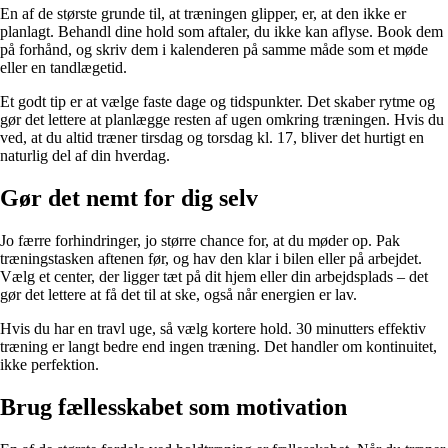
En af de største grunde til, at træningen glipper, er, at den ikke er
planlagt. Behandl dine hold som aftaler, du ikke kan aflyse. Book dem
på forhånd, og skriv dem i kalenderen på samme måde som et møde
eller en tandlægetid.
Et godt tip er at vælge faste dage og tidspunkter. Det skaber rytme og
gør det lettere at planlægge resten af ugen omkring træningen. Hvis du
ved, at du altid træner tirsdag og torsdag kl. 17, bliver det hurtigt en
naturlig del af din hverdag.
Gør det nemt for dig selv
Jo færre forhindringer, jo større chance for, at du møder op. Pak
træningstasken aftenen før, og hav den klar i bilen eller på arbejdet.
Vælg et center, der ligger tæt på dit hjem eller din arbejdsplads – det
gør det lettere at få det til at ske, også når energien er lav.
Hvis du har en travl uge, så vælg kortere hold. 30 minutters effektiv
træning er langt bedre end ingen træning. Det handler om kontinuitet,
ikke perfektion.
Brug fællesskabet som motivation