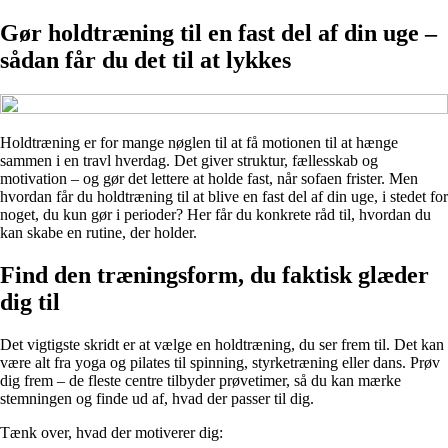
Gør holdtræning til en fast del af din uge –
sådan får du det til at lykkes
Holdtræning er for mange nøglen til at få motionen til at hænge
sammen i en travl hverdag. Det giver struktur, fællesskab og
motivation – og gør det lettere at holde fast, når sofaen frister. Men
hvordan får du holdtræning til at blive en fast del af din uge, i stedet for
noget, du kun gør i perioder? Her får du konkrete råd til, hvordan du
kan skabe en rutine, der holder.
Find den træningsform, du faktisk glæder
dig til
Det vigtigste skridt er at vælge en holdtræning, du ser frem til. Det kan
være alt fra yoga og pilates til spinning, styrketræning eller dans. Prøv
dig frem – de fleste centre tilbyder prøvetimer, så du kan mærke
stemningen og finde ud af, hvad der passer til dig.
Tænk over, hvad der motiverer dig: