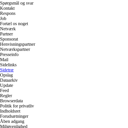
Spørgsmål og svar
Kontakt
Respons
Job
Fortæl os noget
Netværk
Partner
Sponsorat
Henvisningspartner
Netværkspartner
Presseinfo
Mail
Sidelinks
Sidetræ
Opslag
Dataarkiv
Update
Feed
Regler
Browserdata
Politik for privatliv
Indholdsret
Forudsætninger
Åben adgang
Miljøvenlighed